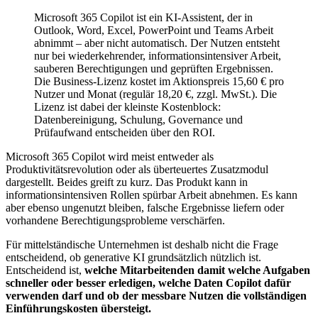
Microsoft 365 Copilot ist ein KI-Assistent, der in
Outlook, Word, Excel, PowerPoint und Teams Arbeit
abnimmt – aber nicht automatisch. Der Nutzen entsteht
nur bei wiederkehrender, informationsintensiver Arbeit,
sauberen Berechtigungen und geprüften Ergebnissen.
Die Business-Lizenz kostet im Aktionspreis 15,60 € pro
Nutzer und Monat (regulär 18,20 €, zzgl. MwSt.). Die
Lizenz ist dabei der kleinste Kostenblock:
Datenbereinigung, Schulung, Governance und
Prüfaufwand entscheiden über den ROI.
Microsoft 365 Copilot wird meist entweder als
Produktivitätsrevolution oder als überteuertes Zusatzmodul
dargestellt. Beides greift zu kurz. Das Produkt kann in
informationsintensiven Rollen spürbar Arbeit abnehmen. Es kann
aber ebenso ungenutzt bleiben, falsche Ergebnisse liefern oder
vorhandene Berechtigungsprobleme verschärfen.
Für mittelständische Unternehmen ist deshalb nicht die Frage
entscheidend, ob generative KI grundsätzlich nützlich ist.
Entscheidend ist,
welche Mitarbeitenden damit welche Aufgaben
schneller oder besser erledigen, welche Daten Copilot dafür
verwenden darf und ob der messbare Nutzen die vollständigen
Einführungskosten übersteigt.