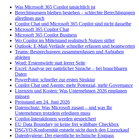
Was Microsoft 365 Copilot tatsächlich ist
Berechtigungen bleiben bestehen – schlechte Berechtigungen
allerdings auch
Copilot Chat und Microsoft 365 Copilot sind nicht dasselbe
Microsoft 365 Copilot Chat
Microsoft 365 Copilot Business
Wo Copilot im Mittelstand realistisch Nutzen stiftet
Outlook: E-Mail-Verläufe schneller erfassen und beantworten
Teams: Besprechungen zusammenfassen und Aufgaben
ableiten
Word: Erstentwürfe statt leerer Seite
Excel: Analyse per natürlicher Sprache – bei brauchbaren
Daten
PowerPoint: schneller zur ersten Struktur
Copilot Chat und Agents: mehr Potenzial, mehr Governance
Lizenzen und Kosten: Was Unternehmen 2026 einplanen
müssen
Preisstand am 24. Juni 2026
Datenschutz: Was Microsoft zusagt – und was Ihr
Unternehmen trotzdem erledigen muss
Copilot-Interaktionen werden gespeichert
EU Data Boundary ist keine frei wählbare Checkbox
DSGVO-Konformität entsteht nicht durch den Lizenzkauf
Datenhygiene: Der eigentliche technische Engpass