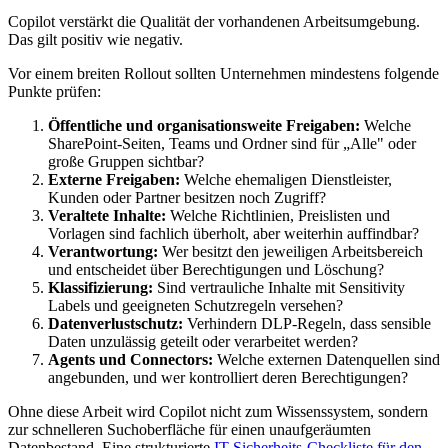
Copilot verstärkt die Qualität der vorhandenen Arbeitsumgebung.
Das gilt positiv wie negativ.
Vor einem breiten Rollout sollten Unternehmen mindestens folgende
Punkte prüfen:
Öffentliche und organisationsweite Freigaben:
Welche
SharePoint-Seiten, Teams und Ordner sind für „Alle" oder
große Gruppen sichtbar?
Externe Freigaben:
Welche ehemaligen Dienstleister,
Kunden oder Partner besitzen noch Zugriff?
Veraltete Inhalte:
Welche Richtlinien, Preislisten und
Vorlagen sind fachlich überholt, aber weiterhin auffindbar?
Verantwortung:
Wer besitzt den jeweiligen Arbeitsbereich
und entscheidet über Berechtigungen und Löschung?
Klassifizierung:
Sind vertrauliche Inhalte mit Sensitivity
Labels und geeigneten Schutzregeln versehen?
Datenverlustschutz:
Verhindern DLP-Regeln, dass sensible
Daten unzulässig geteilt oder verarbeitet werden?
Agents und Connectors:
Welche externen Datenquellen sind
angebunden, und wer kontrolliert deren Berechtigungen?
Ohne diese Arbeit wird Copilot nicht zum Wissenssystem, sondern
zur schnelleren Suchoberfläche für einen unaufgeräumten
Datenbestand. Eine strukturierte
IT-Sicherheits-Checkliste für den