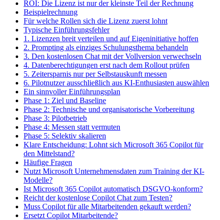
ROI: Die Lizenz ist nur der kleinste Teil der Rechnung
Beispielrechnung
Für welche Rollen sich die Lizenz zuerst lohnt
Typische Einführungsfehler
1. Lizenzen breit verteilen und auf Eigeninitiative hoffen
2. Prompting als einziges Schulungsthema behandeln
3. Den kostenlosen Chat mit der Vollversion verwechseln
4. Datenberechtigungen erst nach dem Rollout prüfen
5. Zeitersparnis nur per Selbstauskunft messen
6. Pilotnutzer ausschließlich aus KI-Enthusiasten auswählen
Ein sinnvoller Einführungsplan
Phase 1: Ziel und Baseline
Phase 2: Technische und organisatorische Vorbereitung
Phase 3: Pilotbetrieb
Phase 4: Messen statt vermuten
Phase 5: Selektiv skalieren
Klare Entscheidung: Lohnt sich Microsoft 365 Copilot für
den Mittelstand?
Häufige Fragen
Nutzt Microsoft Unternehmensdaten zum Training der KI-
Modelle?
Ist Microsoft 365 Copilot automatisch DSGVO-konform?
Reicht der kostenlose Copilot Chat zum Testen?
Muss Copilot für alle Mitarbeitenden gekauft werden?
Ersetzt Copilot Mitarbeitende?